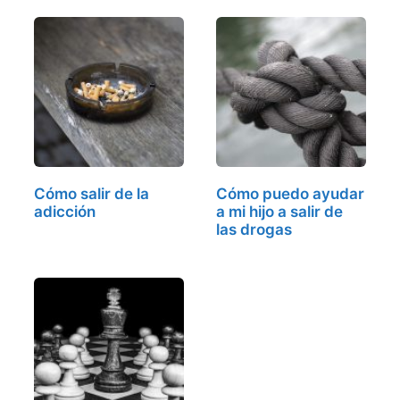
Cómo salir de la
Cómo puedo ayudar
adicción
a mi hijo a salir de
las drogas