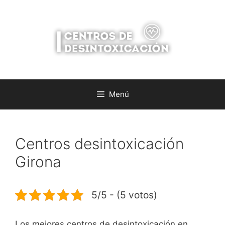
Saltar
al
contenido
Menú
Centros desintoxicación
Girona
5/5 - (5 votos)
Los mejores centros de desintoxicación en