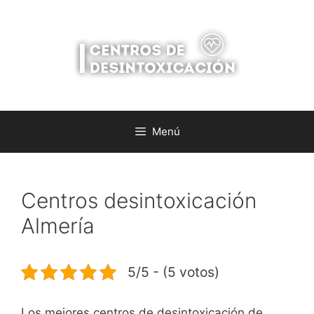
Saltar
al
contenido
Menú
Centros desintoxicación
Almería
5/5 - (5 votos)
Los mejores centros de desintoxicación de