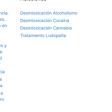
ncia.
Desintoxicación Alcoholismo
es,
Desintoxicación Cocaína
n en
Desintoxicación Cannabis
Tratamiento Ludopatía
es y
de
d
cia
de
ga
 a
tro