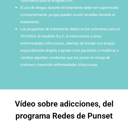
tratamiento para la drogadicción.
El uso de drogas durante el tratamiento debe ser supervisado
constantemente, ya que pueden ocurrir recaídas durante el
tratamiento.
Los programas de tratamiento deben incluir exámenes para el
VIH/SIDA, la hepatitis B y C, la tuberculosis y otras
enfermedades infecciosas, además de brindar una terapia
especialmente dirigida a ayudar a los pacientes a modificar o
cambiar aquellas conductas que los ponen en riesgo de
contraer o transmitir enfermedades infecciosas.
Vídeo sobre adicciones, del
programa Redes de Punset