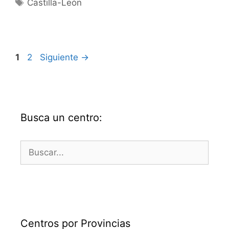
Etiquetas
Castilla-León
Página
Página
1
2
Siguiente
→
Busca un centro:
Buscar:
Centros por Provincias