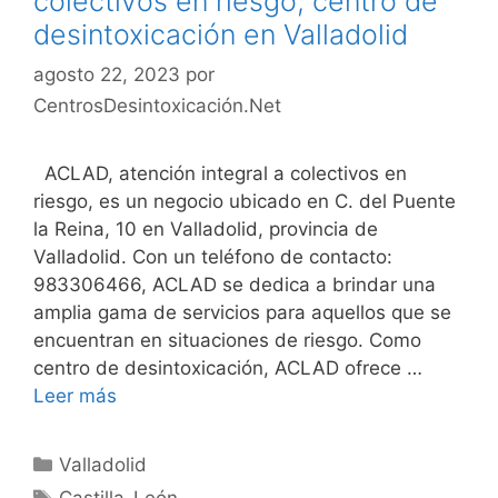
colectivos en riesgo, centro de
desintoxicación en Valladolid
agosto 22, 2023
por
CentrosDesintoxicación.Net
ACLAD, atención integral a colectivos en
riesgo, es un negocio ubicado en C. del Puente
la Reina, 10 en Valladolid, provincia de
Valladolid. Con un teléfono de contacto:
983306466, ACLAD se dedica a brindar una
amplia gama de servicios para aquellos que se
encuentran en situaciones de riesgo. Como
centro de desintoxicación, ACLAD ofrece …
Leer más
Categorías
Valladolid
Etiquetas
Castilla-León