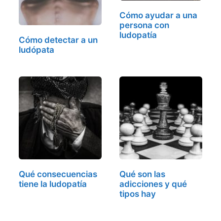
Cómo ayudar a una
persona con
ludopatía
Cómo detectar a un
ludópata
Qué consecuencias
Qué son las
tiene la ludopatía
adicciones y qué
tipos hay