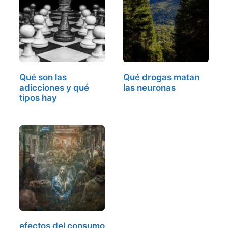
Qué son las
Qué drogas matan
adicciones y qué
las neuronas
tipos hay
efectos del consumo