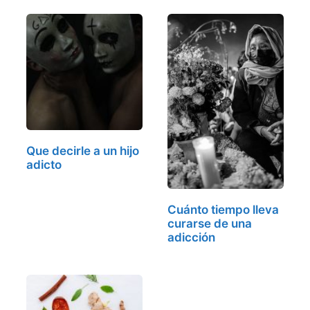
Que decirle a un hijo
adicto
Cuánto tiempo lleva
curarse de una
adicción