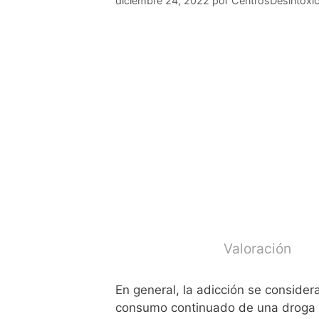
diciembre 24, 2022
por
CentrosDesintoxic
Valoración
En general, la adicción se conside
consumo continuado de una droga d