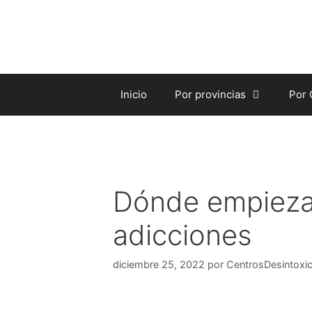
Saltar
al
contenido
Inicio
Por provincias
Por
Dónde empieza 
adicciones
diciembre 25, 2022
por
CentrosDesintoxic