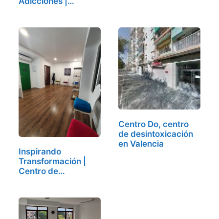
Adicciones |
Valencia,…
Centro Do, centro
de desintoxicación
en Valencia
Inspirando
Transformación |
Centro de…