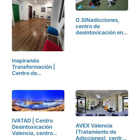
G.SINadicciones,
centro de
desintoxicación en
Valencia
Inspirando
Transformación |
Centro de…
IVATAD | Centro
AVEX Valencia
Desintoxicación
(Tratamiento de
Valencia, centro
Adicciones), centro
de…