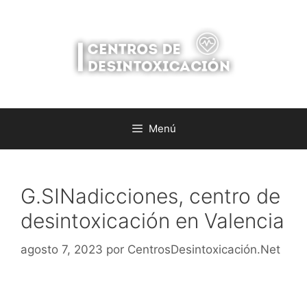
Saltar
al
contenido
Menú
G.SINadicciones, centro de
desintoxicación en Valencia
agosto 7, 2023
por
CentrosDesintoxicación.Net