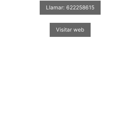
Llamar: 622258615
Visitar web