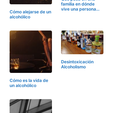
familia en dónde
vive una persona
Cómo alejarse de un
alcohólica
alcohólico
Desintoxicación
Alcoholismo
Cómo es la vida de
un alcohólico