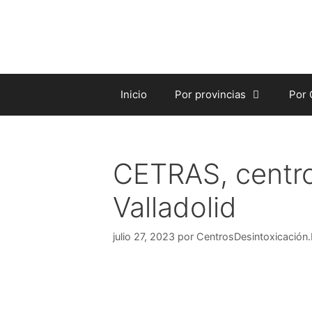
Saltar
al
contenido
Inicio
Por provincias
Por
CETRAS, centro
Valladolid
julio 27, 2023
por
CentrosDesintoxicación