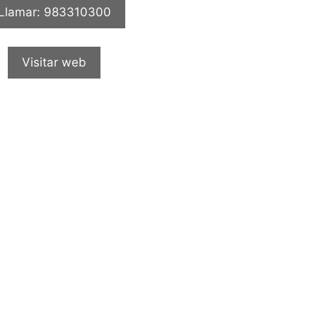
Llamar: 983310300
Visitar web