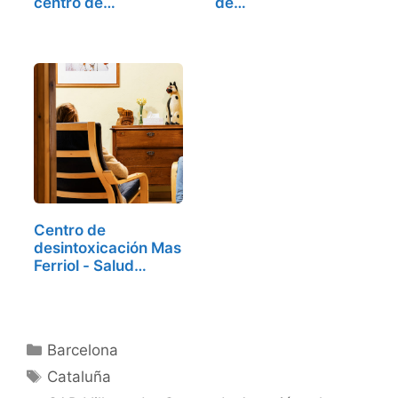
centro de…
de…
Centro de
desintoxicación Mas
Ferriol - Salud
mental…
Categorías
Barcelona
Etiquetas
Cataluña