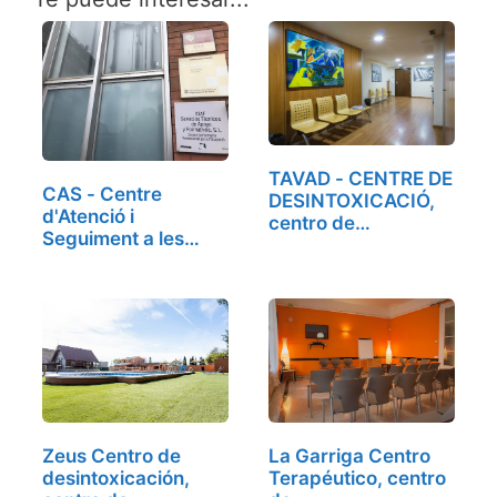
TAVAD - CENTRE DE
CAS - Centre
DESINTOXICACIÓ,
d'Atenció i
centro de…
Seguiment a les
Addiccions,…
Zeus Centro de
La Garriga Centro
desintoxicación,
Terapéutico, centro