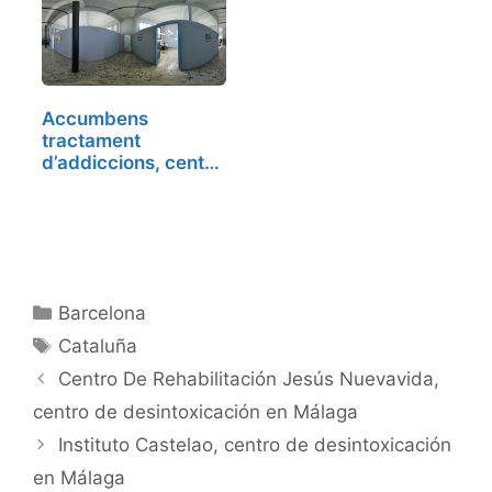
Accumbens
tractament
d’addiccions, centro
de…
Categorías
Barcelona
Etiquetas
Cataluña
Centro De Rehabilitación Jesús Nuevavida,
centro de desintoxicación en Málaga
Instituto Castelao, centro de desintoxicación
en Málaga