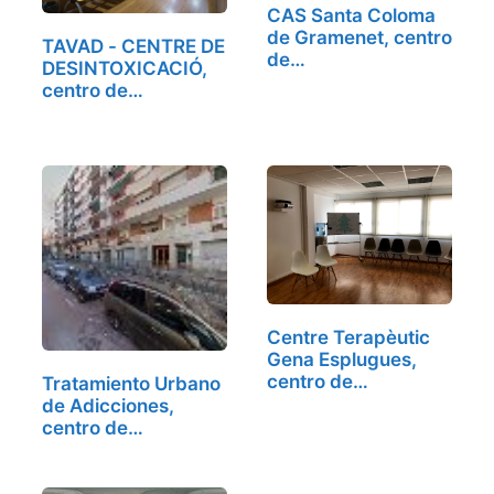
CAS Santa Coloma
de Gramenet, centro
TAVAD - CENTRE DE
de…
DESINTOXICACIÓ,
centro de…
Centre Terapèutic
Gena Esplugues,
centro de…
Tratamiento Urbano
de Adicciones,
centro de…