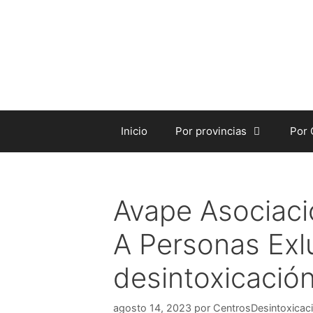
Saltar
al
contenido
Inicio
Por provincias
Por
Avape Asociaci
A Personas Exl
desintoxicación
agosto 14, 2023
por
CentrosDesintoxicac