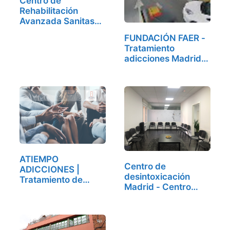
Centro de
Rehabilitación
Avanzada Sanitas
Doctor…
FUNDACIÓN FAER -
Tratamiento
adicciones Madrid,
…
ATIEMPO
Centro de
ADICCIONES |
desintoxicación
Tratamiento de
Madrid - Centro
adicciones en…
Elphis,…