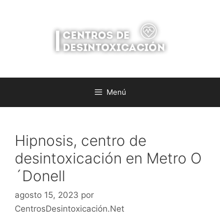
Saltar
al
contenido
Menú
Hipnosis, centro de
desintoxicación en Metro O
´Donell
agosto 15, 2023
por
CentrosDesintoxicación.Net