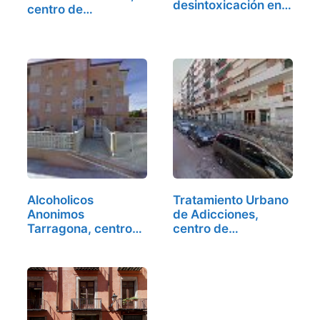
desintoxicación en
centro de…
Barcelona
Alcoholicos
Tratamiento Urbano
Anonimos
de Adicciones,
Tarragona, centro
centro de…
de…