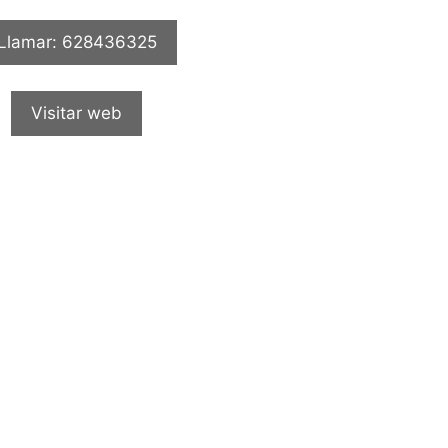
Llamar: 628436325
Visitar web