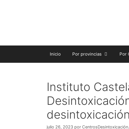
Saltar
al
contenido
Inicio
Por provincias
Por
Instituto Caste
Desintoxicación
desintoxicació
julio 26, 2023
por
CentrosDesintoxicación