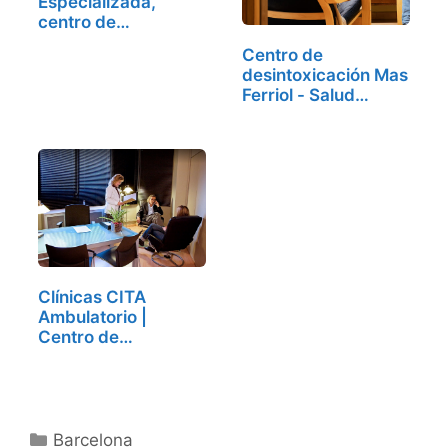
Especializada,
centro de
desintoxicación…
Centro de
desintoxicación Mas
Ferriol - Salud
mental…
Clínicas CITA
Ambulatorio |
Centro de…
Categorías
Barcelona