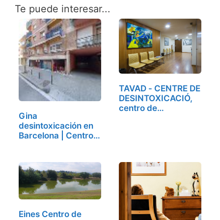
Te puede interesar...
TAVAD - CENTRE DE
DESINTOXICACIÓ,
centro de…
Gina
desintoxicación en
Barcelona | Centro
de…
Eines Centro de