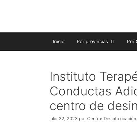
Saltar
al
contenido
Inicio
Por provincias
Por
Instituto Terapé
Conductas Adic
centro de desin
julio 22, 2023
por
CentrosDesintoxicación