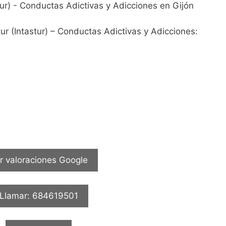
tur (Intastur) – Conductas Adictivas y Adicciones:
r valoraciones Google
Llamar: 684619501