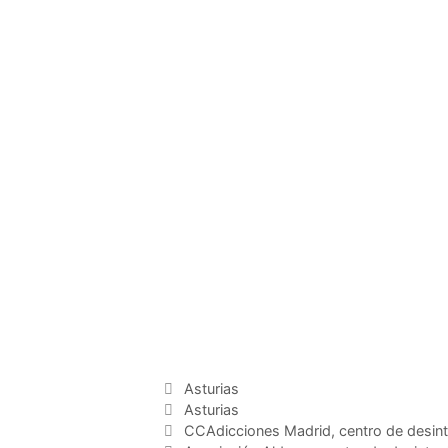
Categorías
Asturias
Etiquetas
Asturias
CCAdicciones Madrid, centro de desint