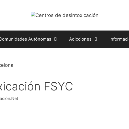
 Comunidades Autónomas
Adicciones
Informac
xicación FSYC
ación.Net