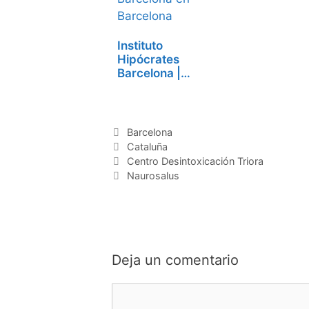
Instituto
Hipócrates
Barcelona |
Centro de…
Categorías
Barcelona
Etiquetas
Cataluña
Centro Desintoxicación Triora
Naurosalus
Deja un comentario
Comentario