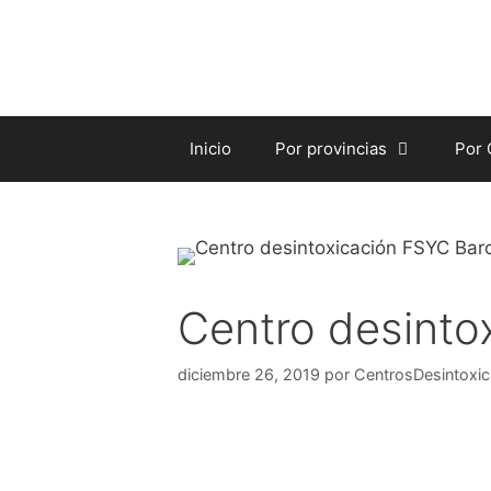
Saltar
al
contenido
Inicio
Por provincias
Por
Centro desinto
diciembre 26, 2019
por
CentrosDesintoxic